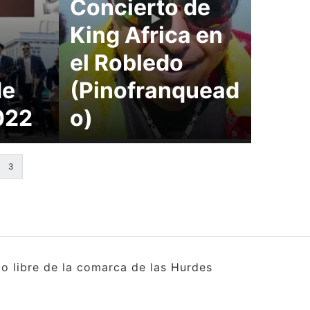
Concierto de
King Africa en
el Robledo
de
(Pinofranquead
022
o)
3
o libre de la comarca de las Hurdes