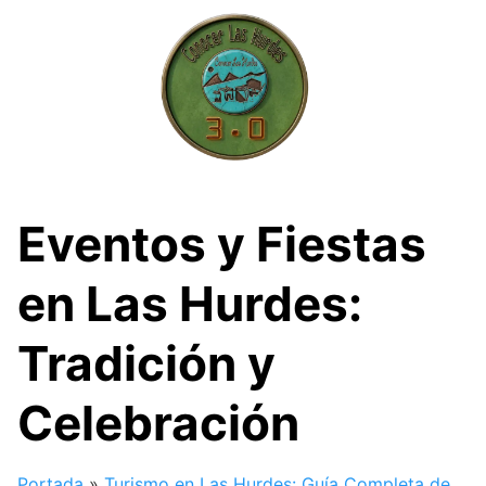
Skip
to
content
Eventos y Fiestas
en Las Hurdes:
Tradición y
Celebración
Portada
»
Turismo en Las Hurdes: Guía Completa de