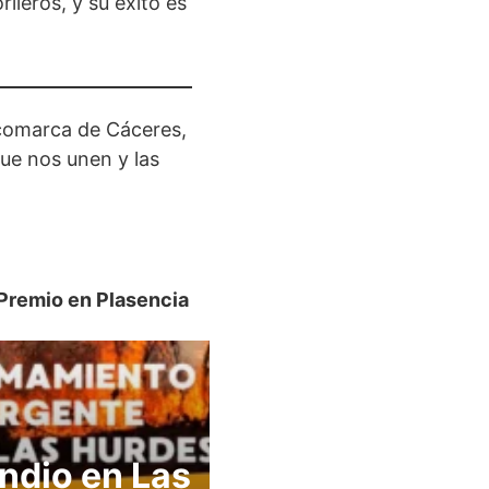
ileros, y su éxito es
a comarca de Cáceres,
que nos unen y las
Premio en Plasencia
ndio en Las