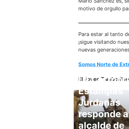
Mario Sánchez es, si
motivo de orgullo pa
Para estar al tanto 
¡sigue visitando nue
nuevas generaciones
Somos Norte de Ext
La Corrobr
El Joven Tamboriler
Estampas
Jurdanas
responde a
alcalde de