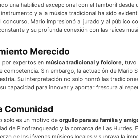
ado una habilidad excepcional con el tamboril desde
 instrumento y a la música tradicional ha sido eviden
l concurso, Mario impresionó al jurado y al público c
constante y su profunda conexión con las raíces music
miento Merecido
o por expertos en
música tradicional y folclore
, tuvo
 de competencia. Sin embargo, la actuación de Mario
stría. Su interpretación no solo honró las tradiciones
u capacidad para innovar y aportar frescura al repert
la Comunidad
no solo es un motivo de
orgullo para su familia y amig
dad de Pinofranqueado y la comarca de Las Hurdes. 
uerzo de los jóvenes músicos locales y subraya la imp