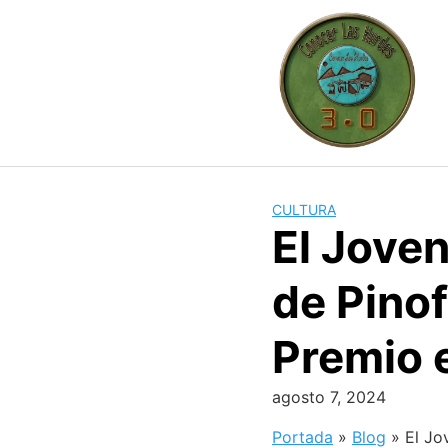
Skip
to
content
CULTURA
El Jove
de Pino
Premio 
agosto 7, 2024
Portada
»
Blog
»
El Jo