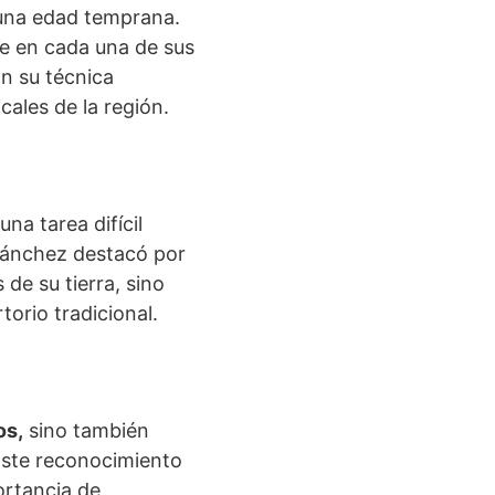
 una edad temprana.
te en cada una de sus
on su técnica
ales de la región.
 una tarea difícil
 Sánchez destacó por
 de su tierra, sino
orio tradicional.
os,
sino también
Este reconocimiento
ortancia de