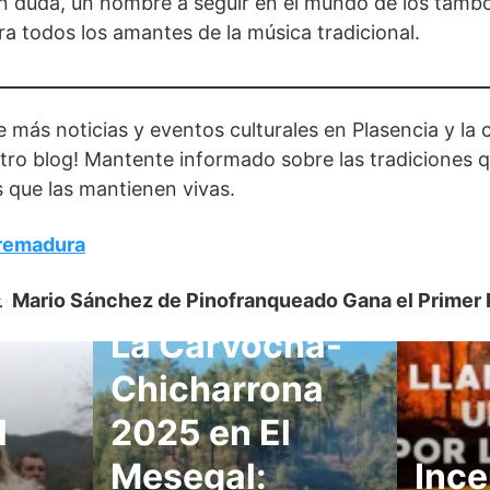
n duda, un nombre a seguir en el mundo de los tambor
ra todos los amantes de la música tradicional.
de más noticias y eventos culturales en Plasencia y l
stro blog! Mantente informado sobre las tradiciones 
 que las mantienen vivas.
remadura
a
o Mario Sánchez de Pinofranqueado Gana el Primer 
La Carvochá-
Chicharrona
l
2025 en El
Mesegal:
Ince