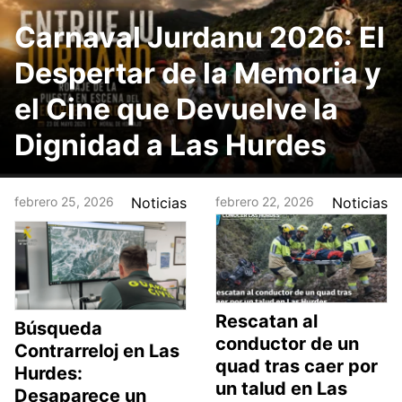
Carnaval Jurdanu 2026: El
Despertar de la Memoria y
el Cine que Devuelve la
Dignidad a Las Hurdes
febrero 25, 2026
Noticias
febrero 22, 2026
Noticias
Rescatan al
Búsqueda
conductor de un
Contrarreloj en Las
quad tras caer por
Hurdes:
un talud en Las
Desaparece un