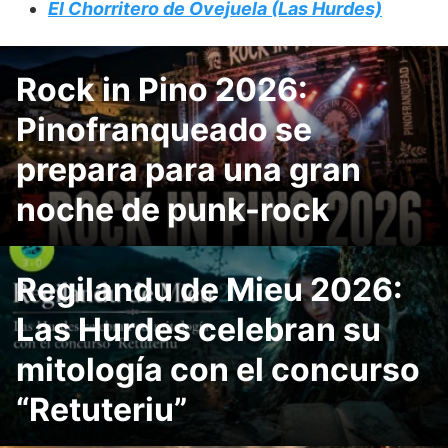
El Chorritero de Ovejuela (Las Hurdes)
Rock in Pino 2026:
Pinofranqueado se
prepara para una gran
noche de punk-rock
Regilandu de Mieu 2026:
Las Hurdes celebran su
mitología con el concurso
“Retuteriu”