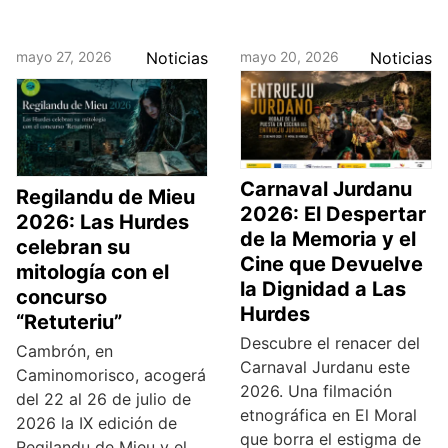
mayo 27, 2026
Noticias
mayo 20, 2026
Noticias
Carnaval Jurdanu
Regilandu de Mieu
2026: El Despertar
2026: Las Hurdes
de la Memoria y el
celebran su
Cine que Devuelve
mitología con el
la Dignidad a Las
concurso
Hurdes
“Retuteriu”
Descubre el renacer del
Cambrón, en
Carnaval Jurdanu este
Caminomorisco, acogerá
2026. Una filmación
del 22 al 26 de julio de
etnográfica en El Moral
2026 la IX edición de
que borra el estigma de
Regilandu de Mieu y el